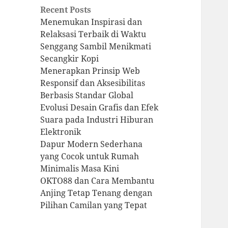
Recent Posts
Menemukan Inspirasi dan
Relaksasi Terbaik di Waktu
Senggang Sambil Menikmati
Secangkir Kopi
Menerapkan Prinsip Web
Responsif dan Aksesibilitas
Berbasis Standar Global
Evolusi Desain Grafis dan Efek
Suara pada Industri Hiburan
Elektronik
Dapur Modern Sederhana
yang Cocok untuk Rumah
Minimalis Masa Kini
OKTO88 dan Cara Membantu
Anjing Tetap Tenang dengan
Pilihan Camilan yang Tepat