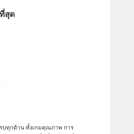
ี่สุด
รบทุกด้าน ทั้งเกมคุณภาพ การ