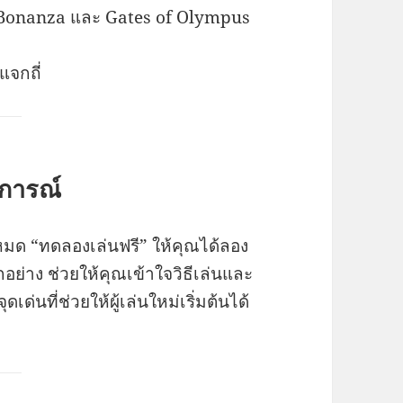
 Bonanza และ Gates of Olympus
แจกถี่
บการณ์
โหมด “ทดลองเล่นฟรี” ให้คุณได้ลอง
อย่าง ช่วยให้คุณเข้าใจวิธีเล่นและ
เด่นที่ช่วยให้ผู้เล่นใหม่เริ่มต้นได้