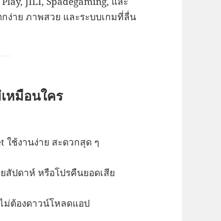
 Play, JILI, Spadegaming, และ
สแตกง่าย ภาพสวย และระบบเกมที่ลื่น
ม่เหมือนใคร
 ใช้งานง่าย สะดวกสุด ๆ
ายสัปดาห์ หรือโปรคืนยอดเสีย
ร์ ไม่ต้องดาวน์โหลดแอป