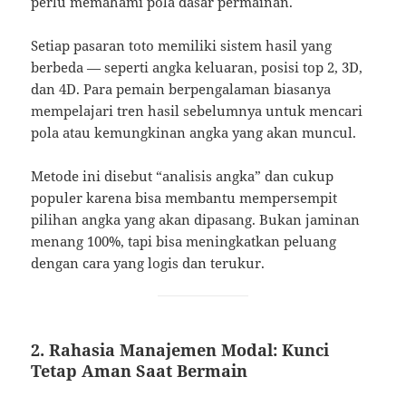
perlu memahami pola dasar permainan.
Setiap pasaran toto memiliki sistem hasil yang
berbeda — seperti angka keluaran, posisi top 2, 3D,
dan 4D. Para pemain berpengalaman biasanya
mempelajari tren hasil sebelumnya untuk mencari
pola atau kemungkinan angka yang akan muncul.
Metode ini disebut “analisis angka” dan cukup
populer karena bisa membantu mempersempit
pilihan angka yang akan dipasang. Bukan jaminan
menang 100%, tapi bisa meningkatkan peluang
dengan cara yang logis dan terukur.
2. Rahasia Manajemen Modal: Kunci
Tetap Aman Saat Bermain