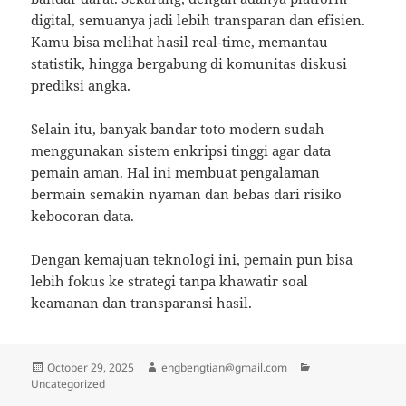
digital, semuanya jadi lebih transparan dan efisien.
Kamu bisa melihat hasil real-time, memantau
statistik, hingga bergabung di komunitas diskusi
prediksi angka.
Selain itu, banyak bandar toto modern sudah
menggunakan sistem enkripsi tinggi agar data
pemain aman. Hal ini membuat pengalaman
bermain semakin nyaman dan bebas dari risiko
kebocoran data.
Dengan kemajuan teknologi ini, pemain pun bisa
lebih fokus ke strategi tanpa khawatir soal
keamanan dan transparansi hasil.
Posted
Author
Categories
October 29, 2025
engbengtian@gmail.com
on
Uncategorized