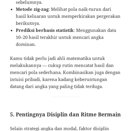
sebelumnya.
Metode zig-zag
: Melihat pola naik-turun dari
hasil keluaran untuk memperkirakan pergerakan
berikutnya.
Prediksi berbasis statistik
: Menggunakan data
10–20 hasil terakhir untuk mencari angka
dominan.
Kamu tidak perlu jadi ahli matematika untuk
melakukannya — cukup rutin mencatat hasil dan
mencari pola sederhana. Kombinasikan juga dengan
intuisi pribadi, karena kadang keberuntungan
datang dari angka yang paling tidak terduga.
5. Pentingnya Disiplin dan Ritme Bermain
Selain strategi angka dan modal, faktor disiplin