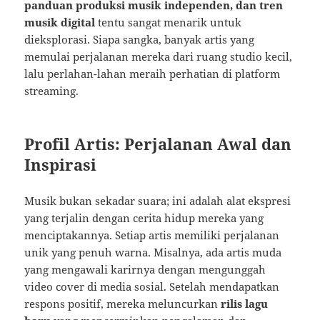
panduan produksi musik independen, dan tren
musik digital
tentu sangat menarik untuk
dieksplorasi. Siapa sangka, banyak artis yang
memulai perjalanan mereka dari ruang studio kecil,
lalu perlahan-lahan meraih perhatian di platform
streaming.
Profil Artis: Perjalanan Awal dan
Inspirasi
Musik bukan sekadar suara; ini adalah alat ekspresi
yang terjalin dengan cerita hidup mereka yang
menciptakannya. Setiap artis memiliki perjalanan
unik yang penuh warna. Misalnya, ada artis muda
yang mengawali karirnya dengan mengunggah
video cover di media sosial. Setelah mendapatkan
respons positif, mereka meluncurkan
rilis lagu