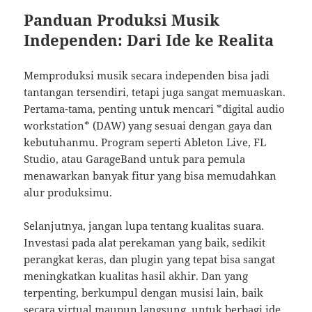
Panduan Produksi Musik
Independen: Dari Ide ke Realita
Memproduksi musik secara independen bisa jadi
tantangan tersendiri, tetapi juga sangat memuaskan.
Pertama-tama, penting untuk mencari *digital audio
workstation* (DAW) yang sesuai dengan gaya dan
kebutuhanmu. Program seperti Ableton Live, FL
Studio, atau GarageBand untuk para pemula
menawarkan banyak fitur yang bisa memudahkan
alur produksimu.
Selanjutnya, jangan lupa tentang kualitas suara.
Investasi pada alat perekaman yang baik, sedikit
perangkat keras, dan plugin yang tepat bisa sangat
meningkatkan kualitas hasil akhir. Dan yang
terpenting, berkumpul dengan musisi lain, baik
secara virtual maupun langsung, untuk berbagi ide