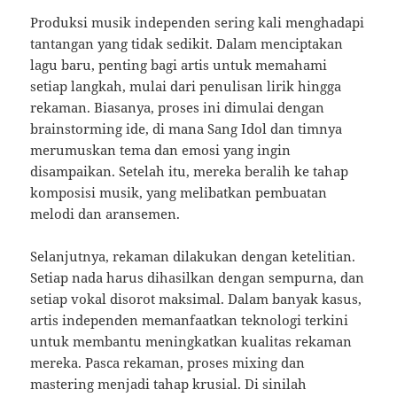
Produksi musik independen sering kali menghadapi
tantangan yang tidak sedikit. Dalam menciptakan
lagu baru, penting bagi artis untuk memahami
setiap langkah, mulai dari penulisan lirik hingga
rekaman. Biasanya, proses ini dimulai dengan
brainstorming ide, di mana Sang Idol dan timnya
merumuskan tema dan emosi yang ingin
disampaikan. Setelah itu, mereka beralih ke tahap
komposisi musik, yang melibatkan pembuatan
melodi dan aransemen.
Selanjutnya, rekaman dilakukan dengan ketelitian.
Setiap nada harus dihasilkan dengan sempurna, dan
setiap vokal disorot maksimal. Dalam banyak kasus,
artis independen memanfaatkan teknologi terkini
untuk membantu meningkatkan kualitas rekaman
mereka. Pasca rekaman, proses mixing dan
mastering menjadi tahap krusial. Di sinilah