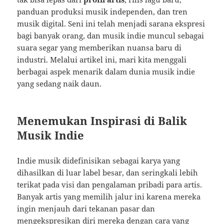
panduan produksi musik independen, dan tren
musik digital. Seni ini telah menjadi sarana ekspresi
bagi banyak orang, dan musik indie muncul sebagai
suara segar yang memberikan nuansa baru di
industri. Melalui artikel ini, mari kita menggali
berbagai aspek menarik dalam dunia musik indie
yang sedang naik daun.
Menemukan Inspirasi di Balik
Musik Indie
Indie musik didefinisikan sebagai karya yang
dihasilkan di luar label besar, dan seringkali lebih
terikat pada visi dan pengalaman pribadi para artis.
Banyak artis yang memilih jalur ini karena mereka
ingin menjauh dari tekanan pasar dan
mengekspresikan diri mereka dengan cara yang