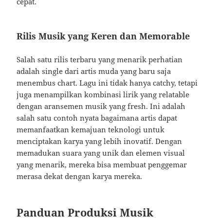
cepat.
Rilis Musik yang Keren dan Memorable
Salah satu rilis terbaru yang menarik perhatian
adalah single dari artis muda yang baru saja
menembus chart. Lagu ini tidak hanya catchy, tetapi
juga menampilkan kombinasi lirik yang relatable
dengan aransemen musik yang fresh. Ini adalah
salah satu contoh nyata bagaimana artis dapat
memanfaatkan kemajuan teknologi untuk
menciptakan karya yang lebih inovatif. Dengan
memadukan suara yang unik dan elemen visual
yang menarik, mereka bisa membuat penggemar
merasa dekat dengan karya mereka.
Panduan Produksi Musik