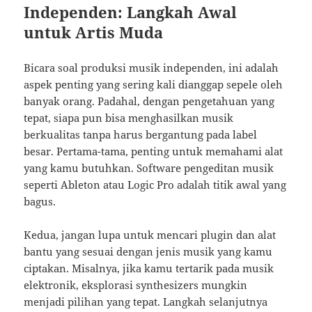
Independen: Langkah Awal
untuk Artis Muda
Bicara soal produksi musik independen, ini adalah
aspek penting yang sering kali dianggap sepele oleh
banyak orang. Padahal, dengan pengetahuan yang
tepat, siapa pun bisa menghasilkan musik
berkualitas tanpa harus bergantung pada label
besar. Pertama-tama, penting untuk memahami alat
yang kamu butuhkan. Software pengeditan musik
seperti Ableton atau Logic Pro adalah titik awal yang
bagus.
Kedua, jangan lupa untuk mencari plugin dan alat
bantu yang sesuai dengan jenis musik yang kamu
ciptakan. Misalnya, jika kamu tertarik pada musik
elektronik, eksplorasi synthesizers mungkin
menjadi pilihan yang tepat. Langkah selanjutnya