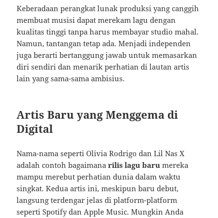
Keberadaan perangkat lunak produksi yang canggih
membuat musisi dapat merekam lagu dengan
kualitas tinggi tanpa harus membayar studio mahal.
Namun, tantangan tetap ada. Menjadi independen
juga berarti bertanggung jawab untuk memasarkan
diri sendiri dan menarik perhatian di lautan artis
lain yang sama-sama ambisius.
Artis Baru yang Menggema di
Digital
Nama-nama seperti Olivia Rodrigo dan Lil Nas X
adalah contoh bagaimana
rilis lagu baru
mereka
mampu merebut perhatian dunia dalam waktu
singkat. Kedua artis ini, meskipun baru debut,
langsung terdengar jelas di platform-platform
seperti Spotify dan Apple Music. Mungkin Anda