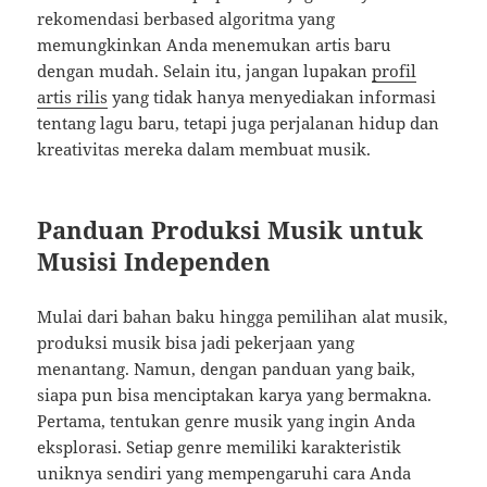
rekomendasi berbased algoritma yang
memungkinkan Anda menemukan artis baru
dengan mudah. Selain itu, jangan lupakan
profil
artis rilis
yang tidak hanya menyediakan informasi
tentang lagu baru, tetapi juga perjalanan hidup dan
kreativitas mereka dalam membuat musik.
Panduan Produksi Musik untuk
Musisi Independen
Mulai dari bahan baku hingga pemilihan alat musik,
produksi musik bisa jadi pekerjaan yang
menantang. Namun, dengan panduan yang baik,
siapa pun bisa menciptakan karya yang bermakna.
Pertama, tentukan genre musik yang ingin Anda
eksplorasi. Setiap genre memiliki karakteristik
uniknya sendiri yang mempengaruhi cara Anda