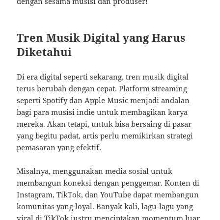
dengan sesama musisi dan produser!
Tren Musik Digital yang Harus
Diketahui
Di era digital seperti sekarang, tren musik digital
terus berubah dengan cepat. Platform streaming
seperti Spotify dan Apple Music menjadi andalan
bagi para musisi indie untuk membagikan karya
mereka. Akan tetapi, untuk bisa bersaing di pasar
yang begitu padat, artis perlu memikirkan strategi
pemasaran yang efektif.
Misalnya, menggunakan media sosial untuk
membangun koneksi dengan penggemar. Konten di
Instagram, TikTok, dan YouTube dapat membangun
komunitas yang loyal. Banyak kali, lagu-lagu yang
viral di TikTok justru menciptakan momentum luar