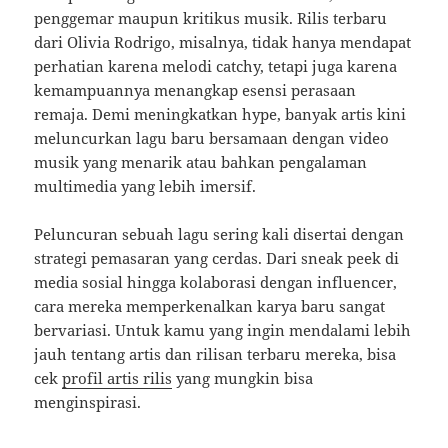
penggemar maupun kritikus musik. Rilis terbaru
dari Olivia Rodrigo, misalnya, tidak hanya mendapat
perhatian karena melodi catchy, tetapi juga karena
kemampuannya menangkap esensi perasaan
remaja. Demi meningkatkan hype, banyak artis kini
meluncurkan lagu baru bersamaan dengan video
musik yang menarik atau bahkan pengalaman
multimedia yang lebih imersif.
Peluncuran sebuah lagu sering kali disertai dengan
strategi pemasaran yang cerdas. Dari sneak peek di
media sosial hingga kolaborasi dengan influencer,
cara mereka memperkenalkan karya baru sangat
bervariasi. Untuk kamu yang ingin mendalami lebih
jauh tentang artis dan rilisan terbaru mereka, bisa
cek
profil artis rilis
yang mungkin bisa
menginspirasi.