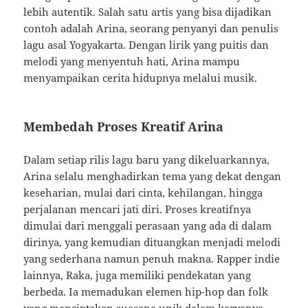
lebih autentik. Salah satu artis yang bisa dijadikan
contoh adalah Arina, seorang penyanyi dan penulis
lagu asal Yogyakarta. Dengan lirik yang puitis dan
melodi yang menyentuh hati, Arina mampu
menyampaikan cerita hidupnya melalui musik.
Membedah Proses Kreatif Arina
Dalam setiap rilis lagu baru yang dikeluarkannya,
Arina selalu menghadirkan tema yang dekat dengan
keseharian, mulai dari cinta, kehilangan, hingga
perjalanan mencari jati diri. Proses kreatifnya
dimulai dari menggali perasaan yang ada di dalam
dirinya, yang kemudian dituangkan menjadi melodi
yang sederhana namun penuh makna. Rapper indie
lainnya, Raka, juga memiliki pendekatan yang
berbeda. Ia memadukan elemen hip-hop dan folk
yang menciptakan suasana unik dalam karyanya.