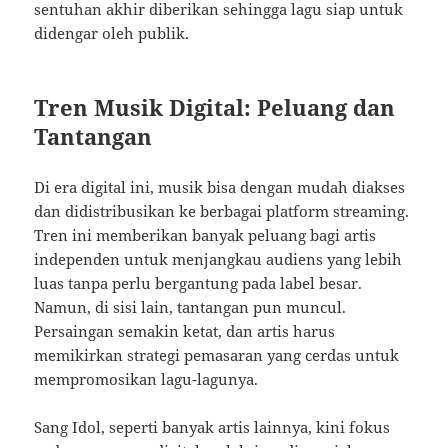
sentuhan akhir diberikan sehingga lagu siap untuk
didengar oleh publik.
Tren Musik Digital: Peluang dan
Tantangan
Di era digital ini, musik bisa dengan mudah diakses
dan didistribusikan ke berbagai platform streaming.
Tren ini memberikan banyak peluang bagi artis
independen untuk menjangkau audiens yang lebih
luas tanpa perlu bergantung pada label besar.
Namun, di sisi lain, tantangan pun muncul.
Persaingan semakin ketat, dan artis harus
memikirkan strategi pemasaran yang cerdas untuk
mempromosikan lagu-lagunya.
Sang Idol, seperti banyak artis lainnya, kini fokus