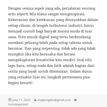
Dengan semua aspek yang ada, perjalanan seorang
artis seperti Mia Alana sangat menginspirasi.
Keberanian dan ketekunan yang ditunjukkan dalam
setiap rilisan, di tengah turbulensi industri, harus
menjadi contoh bagi banyak musisi muda di luar
sana. Tren musik digital yang terus berkembang
memberi peluang lebih pada setiap talenta untuk
bersinar. Dan yang terpenting, tidak ada yang tidak
mungkin jika kita berusaha dan berani
mengeksplorasi kreativitas kita sendiri. Soal rilis
lagu baru, setiap nada dan lirik adalah bagian dari
cerita yang layak untuk ditemukan. Dalam dunia
yang semakin luas ini, langkah pertamamu pun
begitu berarti!
Posted
Author
Categories
June 11, 2025
engbengtian@gmail.com
on
Uncategorized