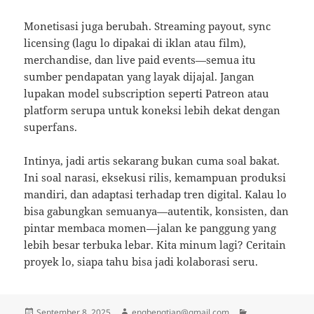
Monetisasi juga berubah. Streaming payout, sync
licensing (lagu lo dipakai di iklan atau film),
merchandise, dan live paid events—semua itu
sumber pendapatan yang layak dijajal. Jangan
lupakan model subscription seperti Patreon atau
platform serupa untuk koneksi lebih dekat dengan
superfans.
Intinya, jadi artis sekarang bukan cuma soal bakat.
Ini soal narasi, eksekusi rilis, kemampuan produksi
mandiri, dan adaptasi terhadap tren digital. Kalau lo
bisa gabungkan semuanya—autentik, konsisten, dan
pintar membaca momen—jalan ke panggung yang
lebih besar terbuka lebar. Kita minum lagi? Ceritain
proyek lo, siapa tahu bisa jadi kolaborasi seru.
Posted
Author
Categories
September 8, 2025
engbengtian@gmail.com