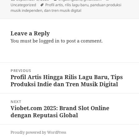
on
Tags
Uncategorized
Profil artis, rilis lagu baru, panduan produksi
musik independen, dan tren musik digital
Leave a Reply
You must be
logged in
to post a comment.
Post
PREVIOUS
navigation
Profil Artis Hingga Rilis Lagu Baru, Tips
Previous
Produksi Indie dan Tren Musik Digital
post:
NEXT
Viobet.com 2025: Brand Slot Online
Next
dengan Reputasi Global
post:
Proudly powered by WordPress