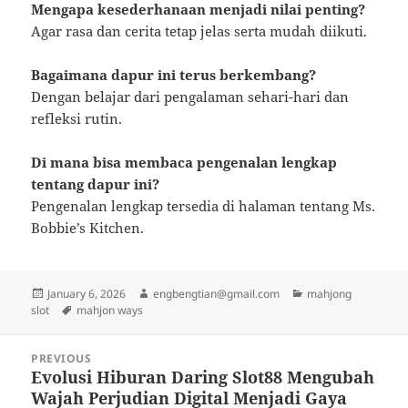
Mengapa kesederhanaan menjadi nilai penting?
Agar rasa dan cerita tetap jelas serta mudah diikuti.
Bagaimana dapur ini terus berkembang?
Dengan belajar dari pengalaman sehari-hari dan
refleksi rutin.
Di mana bisa membaca pengenalan lengkap
tentang dapur ini?
Pengenalan lengkap tersedia di halaman tentang Ms.
Bobbie’s Kitchen.
Posted
Author
Categories
January 6, 2026
engbengtian@gmail.com
mahjong
on
Tags
slot
mahjon ways
Post
PREVIOUS
navigation
Evolusi Hiburan Daring Slot88 Mengubah
Previous
Wajah Perjudian Digital Menjadi Gaya
post: