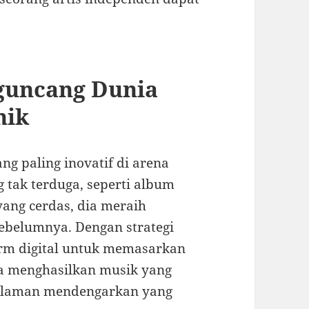
gguncang Dunia
nik
ang paling inovatif di arena
g tak terduga, seperti album
yang cerdas, dia meraih
ebelumnya. Dengan strategi
orm digital untuk memasarkan
ya menghasilkan musik yang
galaman mendengarkan yang