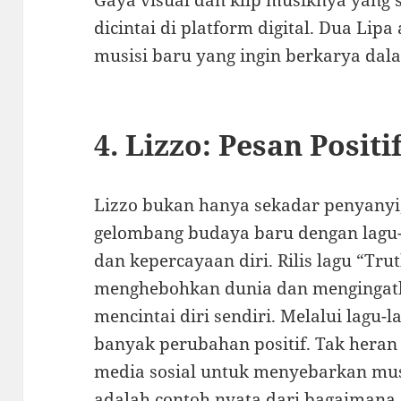
Gaya visual dan klip musiknya yang
dicintai di platform digital. Dua Lipa
musisi baru yang ingin berkarya dal
4. Lizzo: Pesan Positi
Lizzo bukan hanya sekadar penyanyi,
gelombang budaya baru dengan lagu
dan kepercayaan diri. Rilis lagu “Tr
menghebohkan dunia dan mengingat
mencintai diri sendiri. Melalui lagu
banyak perubahan positif. Tak heran
media sosial untuk menyebarkan musi
adalah contoh nyata dari bagaimana 