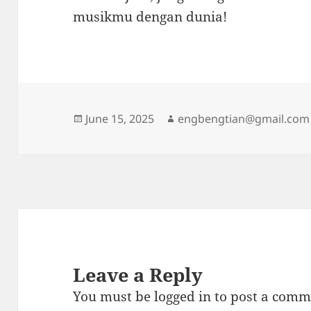
musikmu dengan dunia!
Posted
Author
June 15, 2025
engbengtian@gmail.com
on
Leave a Reply
You must be
logged in
to post a comm