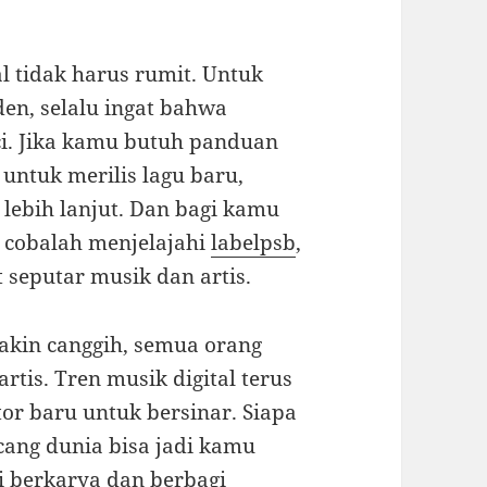
l tidak harus rumit. Untuk
en, selalu ingat bahwa
i. Jika kamu butuh panduan
untuk merilis lagu baru,
 lebih lanjut. Dan bagi kamu
 cobalah menjelajahi
labelpsb
,
 seputar musik dan artis.
akin canggih, semua orang
tis. Tren musik digital terus
or baru untuk bersinar. Siapa
cang dunia bisa jadi kamu
ai berkarya dan berbagi