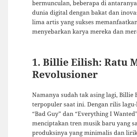
bermunculan, beberapa di antarany
dunia digital dengan bakat dan inovas
lima artis yang sukses memanfaatkan
menyebarkan karya mereka dan mera
1. Billie Eilish: Ratu
Revolusioner
Namanya sudah tak asing lagi, Billie E
terpopuler saat ini. Dengan rilis lagu
“Bad Guy” dan “Everything I Wanted”, 
menciptakan tren musik baru yang s
produksinya yang minimalis dan liri