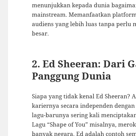
menunjukkan kepada dunia bagaiman
mainstream. Memanfaatkan platform 
audiens yang lebih luas tanpa perlu 
besar.
2. Ed Sheeran: Dari 
Panggung Dunia
Siapa yang tidak kenal Ed Sheeran? Ar
kariernya secara independen dengan 
lagu-barunya sering kali menciptak
Lagu “Shape of You” misalnya, merok
banyak negara. Ed adalah contoh s