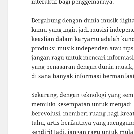
interaktif bagi penggemarnya.
Bergabung dengan dunia musik digita
kamu yang ingin jadi musisi independ
keaslian dalam karyamu adalah kunc
produksi musik independen atau tips 
jangan ragu untuk mencari informasi
yang penasaran dengan dunia musik,
di sana banyak informasi bermanfaat
Sekarang, dengan teknologi yang sem
memiliki kesempatan untuk menjadi ar
berevolusi, memberi ruang bagi kreat
tahu, artis berikutnya yang menggun
sendiri! Jadi, jangan ragu untuk mul