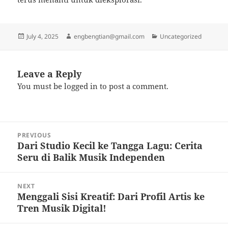
Posted
Author
Categories
July 4, 2025
engbengtian@gmail.com
Uncategorized
on
Leave a Reply
You must be
logged in
to post a comment.
Post
PREVIOUS
navigation
Dari Studio Kecil ke Tangga Lagu: Cerita
Previous
Seru di Balik Musik Independen
post:
NEXT
Menggali Sisi Kreatif: Dari Profil Artis ke
Next
Tren Musik Digital!
post: