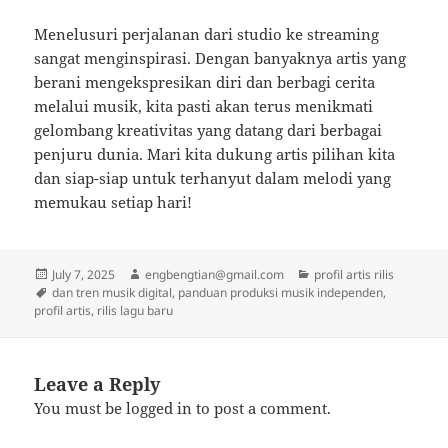
Menelusuri perjalanan dari studio ke streaming
sangat menginspirasi. Dengan banyaknya artis yang
berani mengekspresikan diri dan berbagi cerita
melalui musik, kita pasti akan terus menikmati
gelombang kreativitas yang datang dari berbagai
penjuru dunia. Mari kita dukung artis pilihan kita
dan siap-siap untuk terhanyut dalam melodi yang
memukau setiap hari!
Posted
Author
Categories
July 7, 2025
engbengtian@gmail.com
profil artis rilis
on
Tags
dan tren musik digital
,
panduan produksi musik independen
,
profil artis
,
rilis lagu baru
Leave a Reply
You must be
logged in
to post a comment.