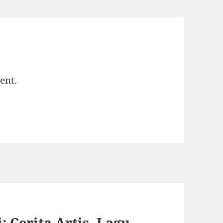
ent.
: Cerita Artis, Lagu,