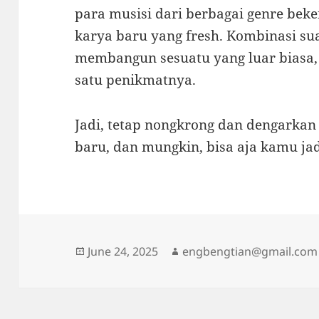
para musisi dari berbagai genre bek
karya baru yang fresh. Kombinasi su
membangun sesuatu yang luar biasa, 
satu penikmatnya.
Jadi, tetap nongkrong dan dengarkan
baru, dan mungkin, bisa aja kamu jadi
Posted
Author
June 24, 2025
engbengtian@gmail.com
on