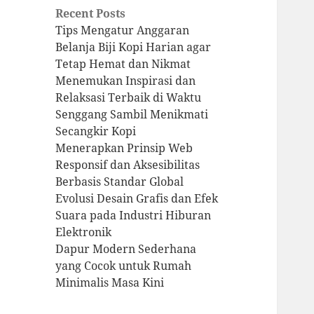
Recent Posts
Tips Mengatur Anggaran
Belanja Biji Kopi Harian agar
Tetap Hemat dan Nikmat
Menemukan Inspirasi dan
Relaksasi Terbaik di Waktu
Senggang Sambil Menikmati
Secangkir Kopi
Menerapkan Prinsip Web
Responsif dan Aksesibilitas
Berbasis Standar Global
Evolusi Desain Grafis dan Efek
Suara pada Industri Hiburan
Elektronik
Dapur Modern Sederhana
yang Cocok untuk Rumah
Minimalis Masa Kini