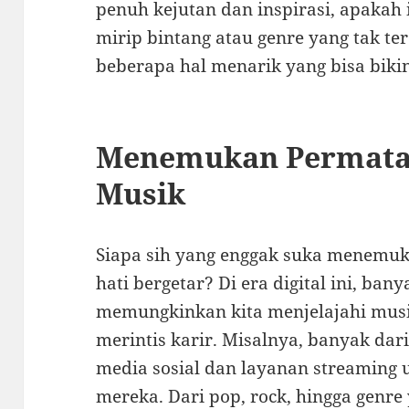
penuh kejutan dan inspirasi, apakah 
mirip bintang atau genre yang tak ter
beberapa hal menarik yang bisa biki
Menemukan Permata 
Musik
Siapa sih yang enggak suka menemuka
hati bergetar? Di era digital ini, ba
memungkinkan kita menjelajahi musik
merintis karir. Misalnya, banyak d
media sosial dan layanan streaming
mereka. Dari pop, rock, hingga genre