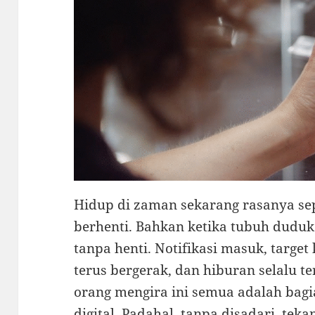
Hidup di zaman sekarang rasanya sep
berhenti. Bahkan ketika tubuh duduk 
tanpa henti. Notifikasi masuk, target
terus bergerak, dan hiburan selalu t
orang mengira ini semua adalah bagi
digital. Padahal, tanpa disadari, teka