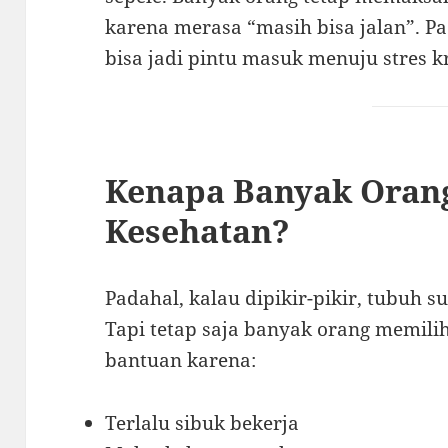
karena merasa “masih bisa jalan”. Pad
bisa jadi pintu masuk menuju stres k
Kenapa Banyak Oran
Kesehatan?
Padahal, kalau dipikir-pikir, tubuh 
Tapi tetap saja banyak orang memil
bantuan karena:
Terlalu sibuk bekerja