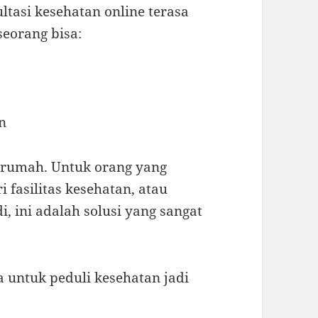
ultasi kesehatan online terasa
seorang bisa:
n
 rumah. Untuk orang yang
i fasilitas kesehatan, atau
, ini adalah solusi yang sangat
 untuk peduli kesehatan jadi