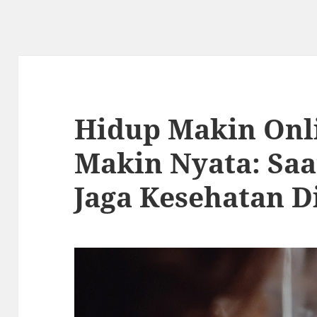
Hidup Makin Onli
Makin Nyata: Saa
Jaga Kesehatan D