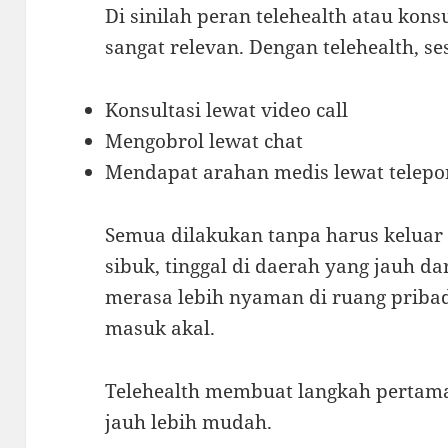
Di sinilah peran telehealth atau kons
sangat relevan. Dengan telehealth, se
Konsultasi lewat video call
Mengobrol lewat chat
Mendapat arahan medis lewat telepo
Semua dilakukan tanpa harus keluar
sibuk, tinggal di daerah yang jauh dar
merasa lebih nyaman di ruang pribadi
masuk akal.
Telehealth membuat langkah pertama
jauh lebih mudah.