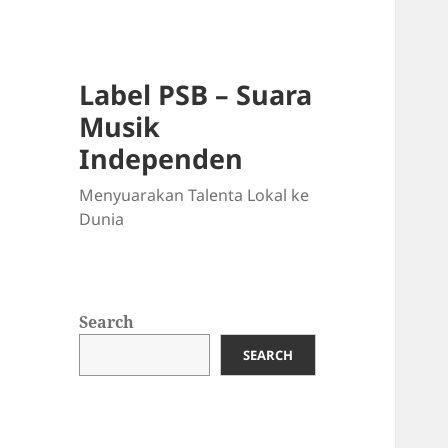
Label PSB – Suara
Musik
Independen
Menyuarakan Talenta Lokal ke
Dunia
Search
SEARCH