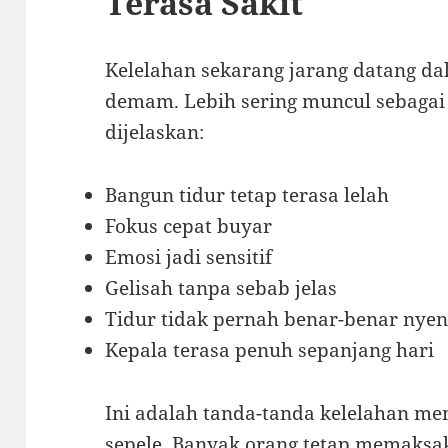
Terasa Sakit
Kelelahan sekarang jarang datang da
demam. Lebih sering muncul sebagai 
dijelaskan:
Bangun tidur tetap terasa lelah
Fokus cepat buyar
Emosi jadi sensitif
Gelisah tanpa sebab jelas
Tidur tidak pernah benar-benar nye
Kepala terasa penuh sepanjang hari
Ini adalah tanda-tanda kelelahan me
sepele. Banyak orang tetap memaksak