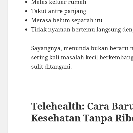
Malas keluar rumah
Takut antre panjang
Merasa belum separah itu
Tidak nyaman bertemu langsung den
Sayangnya, menunda bukan berarti m
sering kali masalah kecil berkemban
sulit ditangani.
Telehealth: Cara Bar
Kesehatan Tanpa Rib