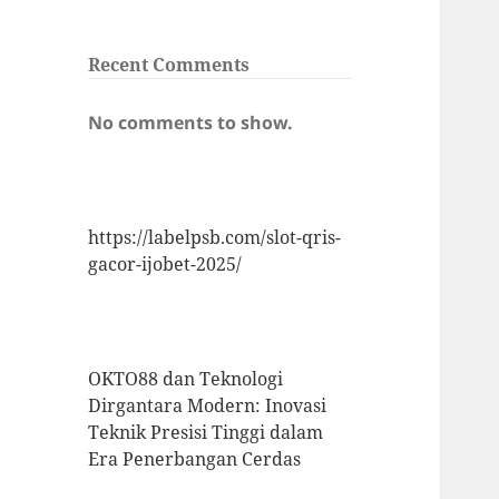
Recent Comments
No comments to show.
https://labelpsb.com/slot-qris-
gacor-ijobet-2025/
OKTO88 dan Teknologi
Dirgantara Modern: Inovasi
Teknik Presisi Tinggi dalam
Era Penerbangan Cerdas