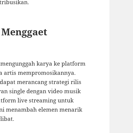
tribusikan.
a Menggaet
al mengunggah karya ke platform
ara artis mempromosikannya.
dapat merancang strategi rilis
ran single dengan video musik
tform live streaming untuk
a ini menambah elemen menarik
ibat.