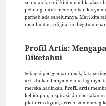
seniman kreatif kini memiliki akses l
peluang untuk menonjolkan karya m
pernah ada sebelumnya. Mari kita te
membuat era digital ini begitu menar
Profil Artis: Mengap
Diketahui
Sebagai penggemar musik, kita serin
artis bukan hanya melalui lagunya, te
mereka hadirkan.
Profil artis
member
kehidupan, inspirasi, dan perjalanan
platform digital, artis bisa membagi