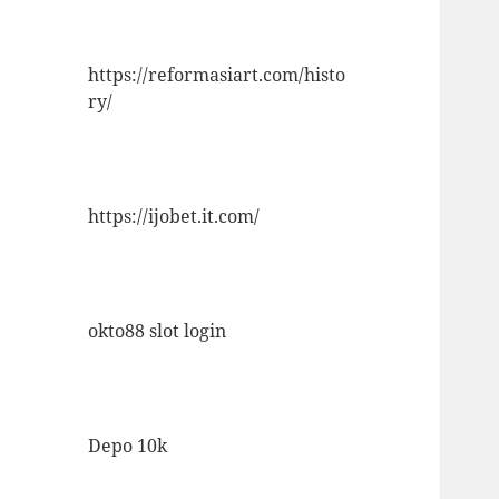
https://reformasiart.com/histo
ry/
https://ijobet.it.com/
okto88 slot login
Depo 10k