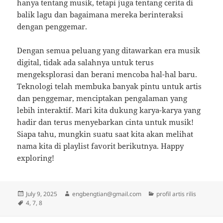
hanya tentang musik, tetapi juga tentang cerita di
balik lagu dan bagaimana mereka berinteraksi
dengan penggemar.
Dengan semua peluang yang ditawarkan era musik
digital, tidak ada salahnya untuk terus
mengeksplorasi dan berani mencoba hal-hal baru.
Teknologi telah membuka banyak pintu untuk artis
dan penggemar, menciptakan pengalaman yang
lebih interaktif. Mari kita dukung karya-karya yang
hadir dan terus menyebarkan cinta untuk musik!
Siapa tahu, mungkin suatu saat kita akan melihat
nama kita di playlist favorit berikutnya. Happy
exploring!
Posted
Author
Categories
July 9, 2025
engbengtian@gmail.com
profil artis rilis
on
Tags
4
,
7
,
8