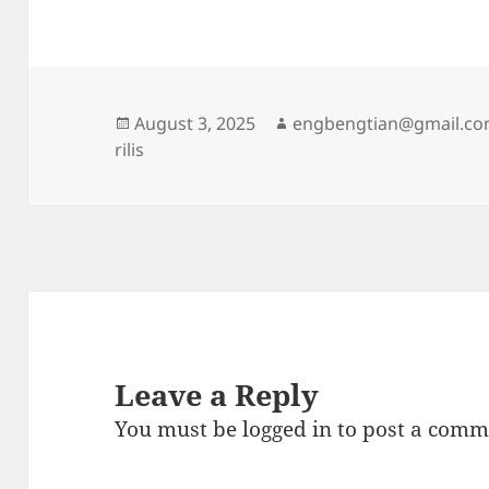
Posted
Author
August 3, 2025
engbengtian@gmail.c
on
rilis
Leave a Reply
You must be
logged in
to post a comm