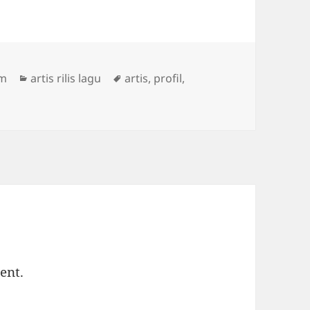
Categories
Tags
om
artis rilis lagu
artis
,
profil
,
ent.