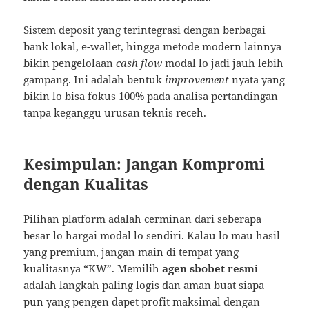
Sistem deposit yang terintegrasi dengan berbagai
bank lokal, e-wallet, hingga metode modern lainnya
bikin pengelolaan
cash flow
modal lo jadi jauh lebih
gampang. Ini adalah bentuk
improvement
nyata yang
bikin lo bisa fokus 100% pada analisa pertandingan
tanpa keganggu urusan teknis receh.
Kesimpulan: Jangan Kompromi
dengan Kualitas
Pilihan platform adalah cerminan dari seberapa
besar lo hargai modal lo sendiri. Kalau lo mau hasil
yang premium, jangan main di tempat yang
kualitasnya “KW”. Memilih
agen sbobet resmi
adalah langkah paling logis dan aman buat siapa
pun yang pengen dapet profit maksimal dengan