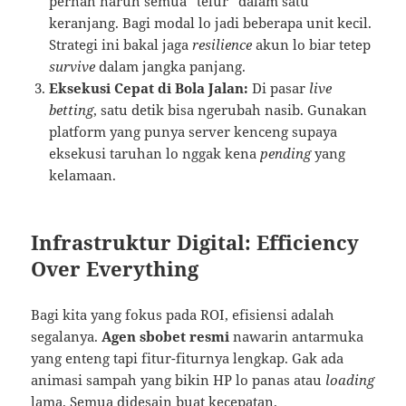
pernah naruh semua “telur” dalam satu
keranjang. Bagi modal lo jadi beberapa unit kecil.
Strategi ini bakal jaga
resilience
akun lo biar tetep
survive
dalam jangka panjang.
Eksekusi Cepat di Bola Jalan:
Di pasar
live
betting
, satu detik bisa ngerubah nasib. Gunakan
platform yang punya server kenceng supaya
eksekusi taruhan lo nggak kena
pending
yang
kelamaan.
Infrastruktur Digital: Efficiency
Over Everything
Bagi kita yang fokus pada ROI, efisiensi adalah
segalanya.
Agen sbobet resmi
nawarin antarmuka
yang enteng tapi fitur-fiturnya lengkap. Gak ada
animasi sampah yang bikin HP lo panas atau
loading
lama. Semua didesain buat kecepatan.