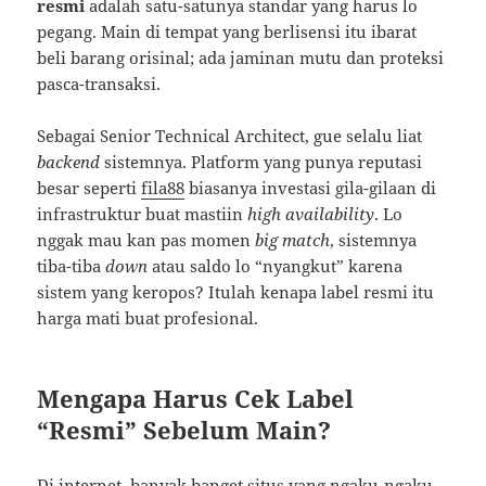
resmi
adalah satu-satunya standar yang harus lo
pegang. Main di tempat yang berlisensi itu ibarat
beli barang orisinal; ada jaminan mutu dan proteksi
pasca-transaksi.
Sebagai Senior Technical Architect, gue selalu liat
backend
sistemnya. Platform yang punya reputasi
besar seperti
fila88
biasanya investasi gila-gilaan di
infrastruktur buat mastiin
high availability
. Lo
nggak mau kan pas momen
big match
, sistemnya
tiba-tiba
down
atau saldo lo “nyangkut” karena
sistem yang keropos? Itulah kenapa label resmi itu
harga mati buat profesional.
Mengapa Harus Cek Label
“Resmi” Sebelum Main?
Di internet, banyak banget situs yang ngaku-ngaku