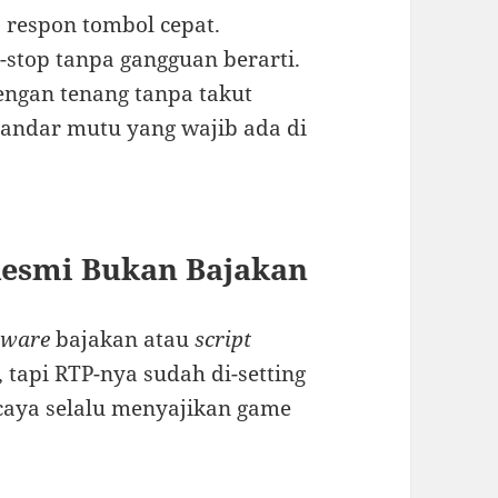
 respon tombol cepat.
-stop tanpa gangguan berarti.
engan tenang tanpa takut
standar mutu yang wajib ada di
Resmi Bukan Bajakan
tware
bajakan atau
script
 tapi RTP-nya sudah di-setting
rcaya selalu menyajikan game