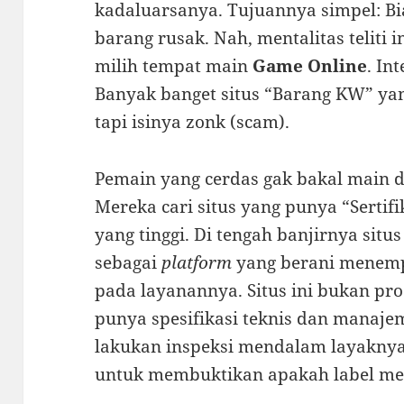
kadaluarsanya. Tujuannya simpel: Bi
barang rusak. Nah, mentalitas teliti 
milih tempat main
Game Online
. In
Banyak banget situs “Barang KW” yan
tapi isinya zonk (scam).
Pemain yang cerdas gak bakal main di 
Mereka cari situs yang punya “Sertifi
yang tinggi. Di tengah banjirnya situs
sebagai
platform
yang berani menemp
pada layanannya. Situs ini bukan pr
punya spesifikasi teknis dan manajem
lakukan inspeksi mendalam layakny
untuk membuktikan apakah label mer