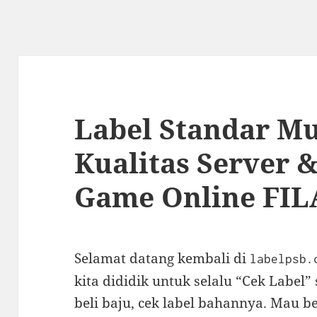
Label Standar Mu
Kualitas Server 
Game Online FIL
Selamat datang kembali di
labelpsb.
kita dididik untuk selalu “Cek Labe
beli baju, cek label bahannya. Mau b