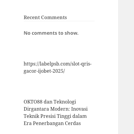
Recent Comments
No comments to show.
https://labelpsb.com/slot-qris-
gacor-ijobet-2025/
OKTO88 dan Teknologi
Dirgantara Modern: Inovasi
Teknik Presisi Tinggi dalam
Era Penerbangan Cerdas