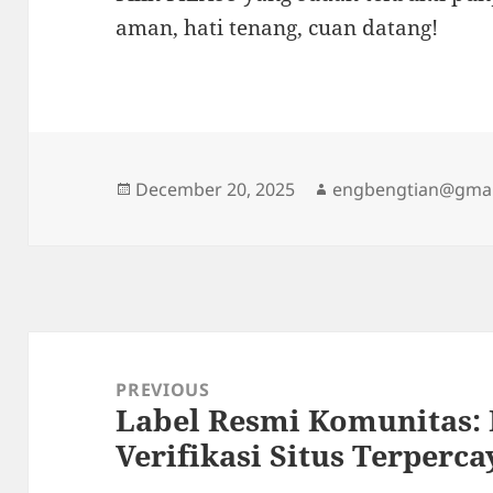
aman, hati tenang, cuan datang!
Posted
Author
December 20, 2025
engbengtian@gmai
on
Post
navigation
PREVIOUS
Label Resmi Komunitas: 
Previous
Verifikasi Situs Terperca
post: