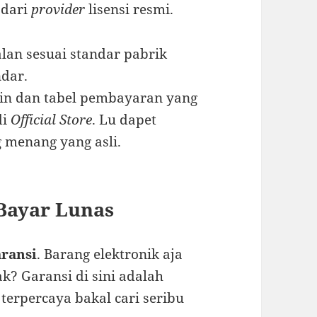
 dari
provider
lisensi resmi.
lan sesuai standar pabrik
ndar.
ain dan tabel pembayaran yang
di
Official Store
. Lu dapet
ng menang yang asli.
Bayar Lunas
ransi
. Barang elektronik aja
k? Garansi di sini adalah
l terpercaya bakal cari seribu