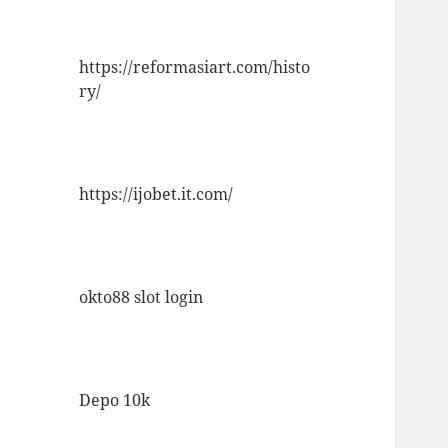
https://reformasiart.com/histo
ry/
https://ijobet.it.com/
okto88 slot login
Depo 10k