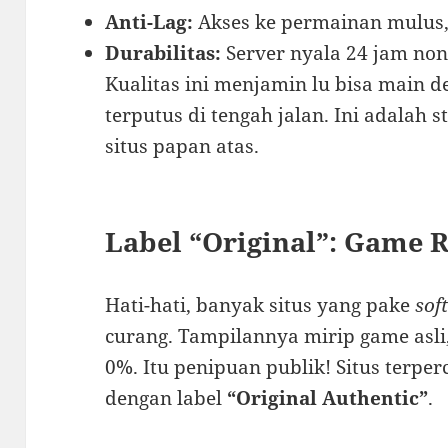
Anti-Lag:
Akses ke permainan mulus,
Durabilitas:
Server nyala 24 jam non
Kualitas ini menjamin lu bisa main d
terputus di tengah jalan. Ini adalah 
situs papan atas.
Label “Original”: Game 
Hati-hati, banyak situs yang pake
sof
curang. Tampilannya mirip game asli,
0%. Itu penipuan publik! Situs terpe
dengan label
“Original Authentic”
.