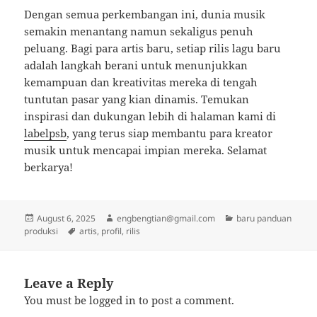
Dengan semua perkembangan ini, dunia musik
semakin menantang namun sekaligus penuh
peluang. Bagi para artis baru, setiap rilis lagu baru
adalah langkah berani untuk menunjukkan
kemampuan dan kreativitas mereka di tengah
tuntutan pasar yang kian dinamis. Temukan
inspirasi dan dukungan lebih di halaman kami di
labelpsb
, yang terus siap membantu para kreator
musik untuk mencapai impian mereka. Selamat
berkarya!
Posted
Author
Categories
August 6, 2025
engbengtian@gmail.com
baru panduan
on
Tags
produksi
artis
,
profil
,
rilis
Leave a Reply
You must be
logged in
to post a comment.