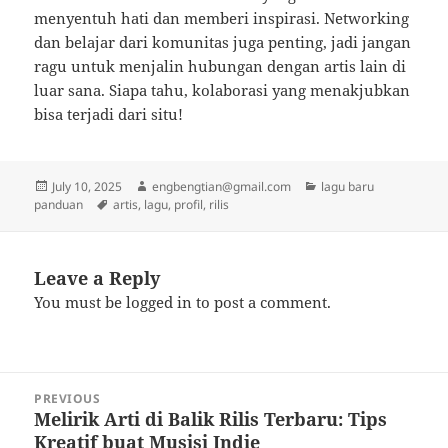
menyentuh hati dan memberi inspirasi. Networking
dan belajar dari komunitas juga penting, jadi jangan
ragu untuk menjalin hubungan dengan artis lain di
luar sana. Siapa tahu, kolaborasi yang menakjubkan
bisa terjadi dari situ!
Posted
Author
Categories
July 10, 2025
engbengtian@gmail.com
lagu baru
on
Tags
panduan
artis
,
lagu
,
profil
,
rilis
Leave a Reply
You must be
logged in
to post a comment.
Post
PREVIOUS
navigation
Melirik Arti di Balik Rilis Terbaru: Tips
Previous
Kreatif buat Musisi Indie
post: