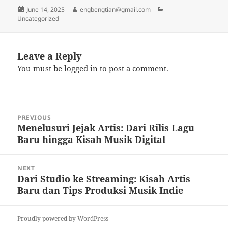
Posted
Author
Categories
June 14, 2025
engbengtian@gmail.com
on
Uncategorized
Leave a Reply
You must be
logged in
to post a comment.
Post
PREVIOUS
navigation
Menelusuri Jejak Artis: Dari Rilis Lagu
Previous
Baru hingga Kisah Musik Digital
post:
NEXT
Dari Studio ke Streaming: Kisah Artis
Next
Baru dan Tips Produksi Musik Indie
post:
Proudly powered by WordPress