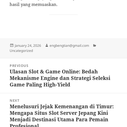
hasil yang memuaskan.
Posted
Author
Categories
January 24, 2026
engbengtian@gmail.com
on
Uncategorized
Post
PREVIOUS
navigation
Ulasan Slot & Game Online: Bedah
Previous
Mekanisme Engine dan Strategi Seleksi
post:
Game Paling High-Yield
NEXT
Menelusuri Jejak Kemenangan di Timur:
Next
Mengapa Situs Slot Server Jepang Kini
post:
Menjadi Destinasi Utama Para Pemain
Profesional