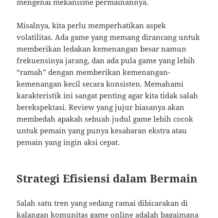
mengenai mekanisme permainannya.
Misalnya, kita perlu memperhatikan aspek
volatilitas. Ada game yang memang dirancang untuk
memberikan ledakan kemenangan besar namun
frekuensinya jarang, dan ada pula game yang lebih
“ramah” dengan memberikan kemenangan-
kemenangan kecil secara konsisten. Memahami
karakteristik ini sangat penting agar kita tidak salah
berekspektasi. Review yang jujur biasanya akan
membedah apakah sebuah judul game lebih cocok
untuk pemain yang punya kesabaran ekstra atau
pemain yang ingin aksi cepat.
Strategi Efisiensi dalam Bermain
Salah satu tren yang sedang ramai dibicarakan di
kalangan komunitas game online adalah bagaimana