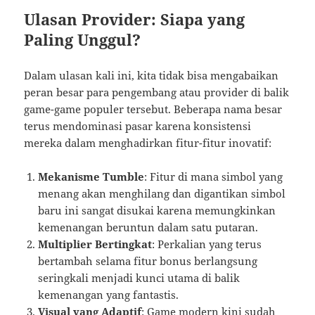
Ulasan Provider: Siapa yang
Paling Unggul?
Dalam ulasan kali ini, kita tidak bisa mengabaikan
peran besar para pengembang atau provider di balik
game-game populer tersebut. Beberapa nama besar
terus mendominasi pasar karena konsistensi
mereka dalam menghadirkan fitur-fitur inovatif:
Mekanisme Tumble
: Fitur di mana simbol yang
menang akan menghilang dan digantikan simbol
baru ini sangat disukai karena memungkinkan
kemenangan beruntun dalam satu putaran.
Multiplier Bertingkat
: Perkalian yang terus
bertambah selama fitur bonus berlangsung
seringkali menjadi kunci utama di balik
kemenangan yang fantastis.
Visual yang Adaptif
: Game modern kini sudah