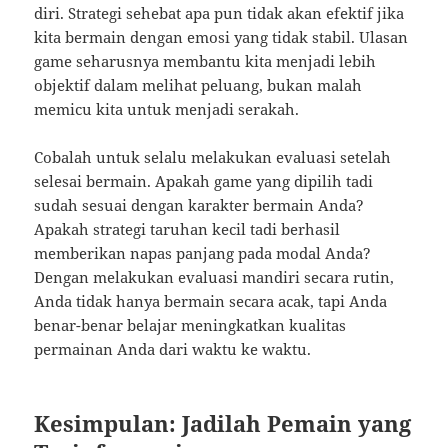
diri. Strategi sehebat apa pun tidak akan efektif jika
kita bermain dengan emosi yang tidak stabil. Ulasan
game seharusnya membantu kita menjadi lebih
objektif dalam melihat peluang, bukan malah
memicu kita untuk menjadi serakah.
Cobalah untuk selalu melakukan evaluasi setelah
selesai bermain. Apakah game yang dipilih tadi
sudah sesuai dengan karakter bermain Anda?
Apakah strategi taruhan kecil tadi berhasil
memberikan napas panjang pada modal Anda?
Dengan melakukan evaluasi mandiri secara rutin,
Anda tidak hanya bermain secara acak, tapi Anda
benar-benar belajar meningkatkan kualitas
permainan Anda dari waktu ke waktu.
Kesimpulan: Jadilah Pemain yang