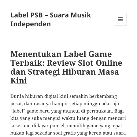
Label PSB – Suara Musik
Independen
MENU
AND
WIDGETS
Menentukan Label Game
Terbaik: Review Slot Online
dan Strategi Hiburan Masa
Kini
Dunia hiburan digital kini semakin berkembang
pesat, dan rasanya hampir setiap minggu ada saja
“label” game baru yang muncul di permukaan. Bagi
kita yang suka mengisi waktu luang dengan mencari
keseruan di layar ponsel, memilih game yang tepat
bukan lagi sekadar soal grafis yang keren atau suara