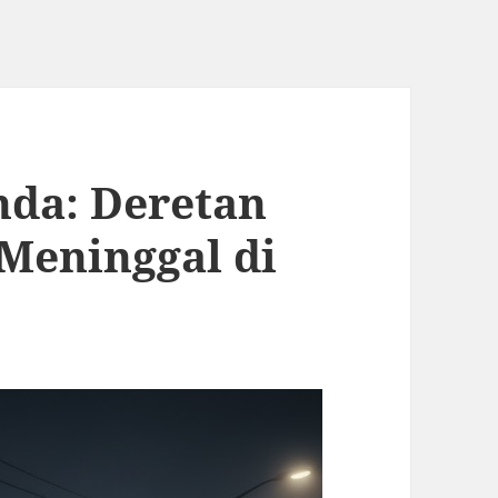
da: Deretan
Meninggal di