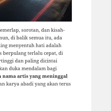
emerlap, sorotan, dan kisah-
un, di balik semua itu, ada
aling menyentuh hati adalah
s berpulang terlalu cepat, di
tinggi dan paling dicintai
sakan duka mendalam bagi
n nama artis yang meninggal
n karya abadi yang akan terus