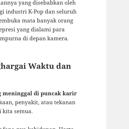
tiannya yang disebabkan oleh
i industri K-Pop dan seluruh
 membuka mata banyak orang
epresi yang dialami para
empurna di depan kamera.
ghargai Waktu dan
g meninggal di puncak karir
akaan, penyakit, atau tekanan
 kita semua.