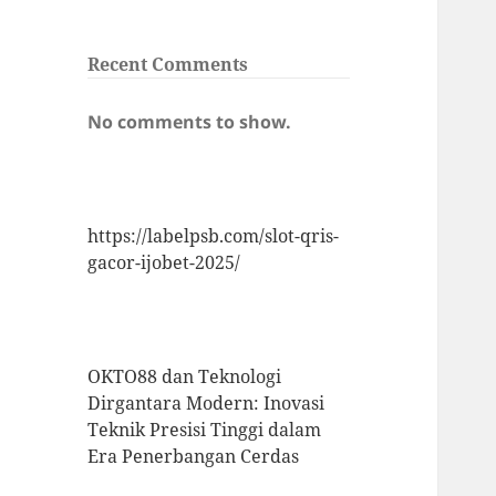
Recent Comments
No comments to show.
https://labelpsb.com/slot-qris-
gacor-ijobet-2025/
OKTO88 dan Teknologi
Dirgantara Modern: Inovasi
Teknik Presisi Tinggi dalam
Era Penerbangan Cerdas