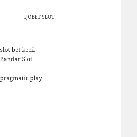
IJOBET SLOT
slot bet kecil
Bandar Slot
pragmatic play