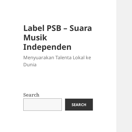
Label PSB – Suara
Musik
Independen
Menyuarakan Talenta Lokal ke
Dunia
Search
SEARCH