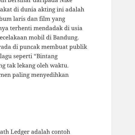
kat di dunia akting ini adalah
bum laris dan film yang
nya terhenti mendadak di usia
kecelakaan mobil di Bandung.
rada di puncak membuat publik
-lagu seperti “Bintang
g tak lekang oleh waktu.
omen paling menyedihkan
ath Ledger adalah contoh