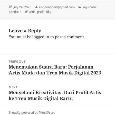
Posted
Author
Categories
July 24, 2025
engbengtian@gmail.com
lagu baru
on
Tags
panduan
artis
,
profil
,
rilis
Leave a Reply
You must be
logged in
to post a comment.
Post
PREVIOUS
navigation
Menemukan Suara Baru: Perjalanan
Previous
Artis Muda dan Tren Musik Digital 2023
post:
NEXT
Menyelami Kreativitas: Dari Profil Artis
Next
ke Tren Musik Digital Baru!
post:
Proudly powered by WordPress