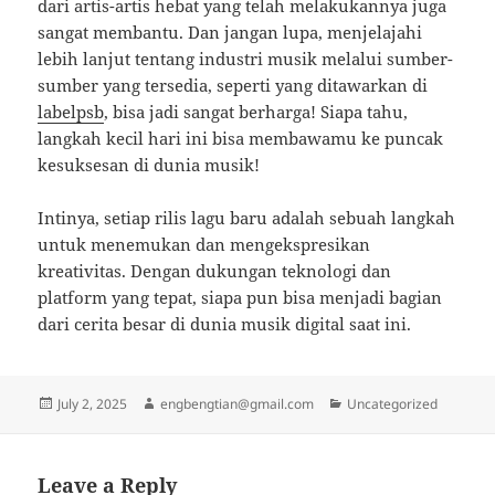
dari artis-artis hebat yang telah melakukannya juga
sangat membantu. Dan jangan lupa, menjelajahi
lebih lanjut tentang industri musik melalui sumber-
sumber yang tersedia, seperti yang ditawarkan di
labelpsb
, bisa jadi sangat berharga! Siapa tahu,
langkah kecil hari ini bisa membawamu ke puncak
kesuksesan di dunia musik!
Intinya, setiap rilis lagu baru adalah sebuah langkah
untuk menemukan dan mengekspresikan
kreativitas. Dengan dukungan teknologi dan
platform yang tepat, siapa pun bisa menjadi bagian
dari cerita besar di dunia musik digital saat ini.
Posted
Author
Categories
July 2, 2025
engbengtian@gmail.com
Uncategorized
on
Leave a Reply