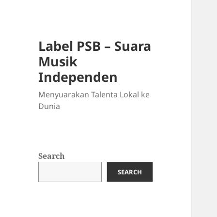
Label PSB – Suara
Musik
Independen
Menyuarakan Talenta Lokal ke
Dunia
Search
SEARCH