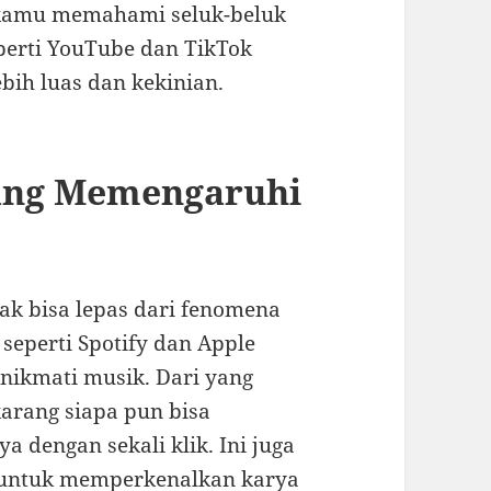
 kamu memahami seluk-beluk
eperti YouTube dan TikTok
bih luas dan kekinian.
yang Memengaruhi
idak bisa lepas dari fenomena
 seperti Spotify dan Apple
nikmati musik. Dari yang
arang siapa pun bisa
 dengan sekali klik. Ini juga
e untuk memperkenalkan karya