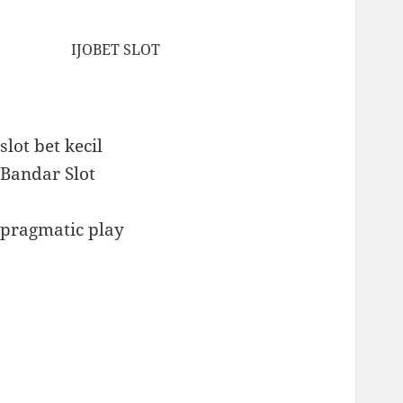
IJOBET SLOT
slot bet kecil
Bandar Slot
pragmatic play