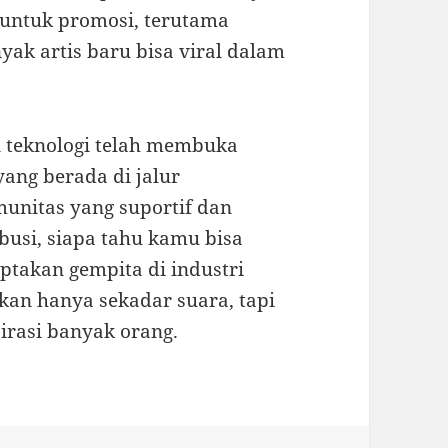
untuk promosi, terutama
ak artis baru bisa viral dalam
n teknologi telah membuka
yang berada di jalur
nitas yang suportif dan
busi, siapa tahu kamu bisa
ptakan gempita di industri
kan hanya sekadar suara, tapi
pirasi banyak orang.