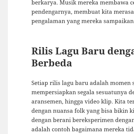
berkarya. Musik mereka membawa ce
pendengarnya, membuat kita merasa
pengalaman yang mereka sampaikan
Rilis Lagu Baru den
Berbeda
Setiap rilis lagu baru adalah momen s
mempersiapkan segala sesuatunya deng
aransemen, hingga video klip. Kita ten
dengan nuansa folk yang bisa bikin 
dengan berani bereksperimen dengan
adalah contoh bagaimana mereka tid