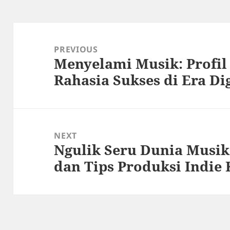
Post
navigation
PREVIOUS
Menyelami Musik: Profil
Previous
Rahasia Sukses di Era Dig
post:
NEXT
Ngulik Seru Dunia Musik:
Next
dan Tips Produksi Indie
post: