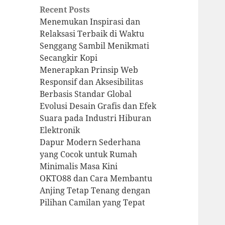
Recent Posts
Menemukan Inspirasi dan
Relaksasi Terbaik di Waktu
Senggang Sambil Menikmati
Secangkir Kopi
Menerapkan Prinsip Web
Responsif dan Aksesibilitas
Berbasis Standar Global
Evolusi Desain Grafis dan Efek
Suara pada Industri Hiburan
Elektronik
Dapur Modern Sederhana
yang Cocok untuk Rumah
Minimalis Masa Kini
OKTO88 dan Cara Membantu
Anjing Tetap Tenang dengan
Pilihan Camilan yang Tepat