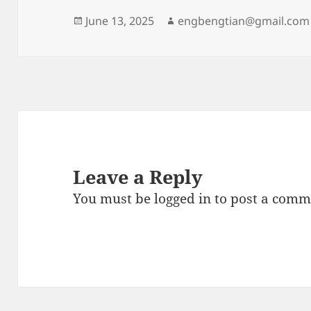
Posted
Author
June 13, 2025
engbengtian@gmail.com
on
Leave a Reply
You must be
logged in
to post a comm