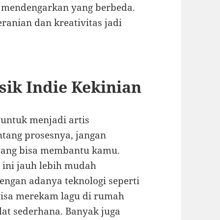
 mendengarkan yang berbeda.
ranian dan kreativitas jadi
ik Indie Kekinian
 untuk menjadi artis
ntang prosesnya, jangan
yang bisa membantu kamu.
 ini jauh lebih mudah
engan adanya teknologi seperti
bisa merekam lagu di rumah
lat sederhana. Banyak juga