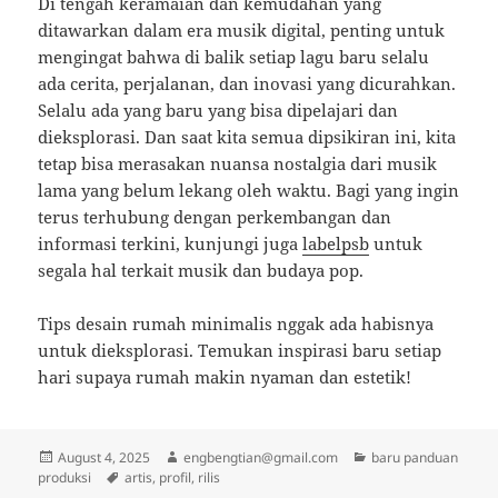
Di tengah keramaian dan kemudahan yang
ditawarkan dalam era musik digital, penting untuk
mengingat bahwa di balik setiap lagu baru selalu
ada cerita, perjalanan, dan inovasi yang dicurahkan.
Selalu ada yang baru yang bisa dipelajari dan
dieksplorasi. Dan saat kita semua dipsikiran ini, kita
tetap bisa merasakan nuansa nostalgia dari musik
lama yang belum lekang oleh waktu. Bagi yang ingin
terus terhubung dengan perkembangan dan
informasi terkini, kunjungi juga
labelpsb
untuk
segala hal terkait musik dan budaya pop.
Tips desain rumah minimalis nggak ada habisnya
untuk dieksplorasi. Temukan inspirasi baru setiap
hari supaya rumah makin nyaman dan estetik!
Posted
Author
Categories
August 4, 2025
engbengtian@gmail.com
baru panduan
on
Tags
produksi
artis
,
profil
,
rilis