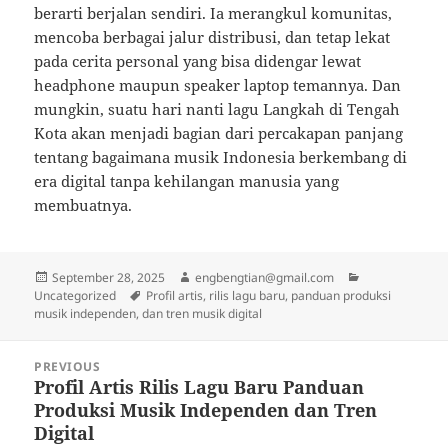
berarti berjalan sendiri. Ia merangkul komunitas,
mencoba berbagai jalur distribusi, dan tetap lekat
pada cerita personal yang bisa didengar lewat
headphone maupun speaker laptop temannya. Dan
mungkin, suatu hari nanti lagu Langkah di Tengah
Kota akan menjadi bagian dari percakapan panjang
tentang bagaimana musik Indonesia berkembang di
era digital tanpa kehilangan manusia yang
membuatnya.
Posted
Author
Categories
September 28, 2025
engbengtian@gmail.com
on
Tags
Uncategorized
Profil artis, rilis lagu baru, panduan produksi
musik independen, dan tren musik digital
Post
PREVIOUS
navigation
Profil Artis Rilis Lagu Baru Panduan
Previous
Produksi Musik Independen dan Tren
post:
Digital