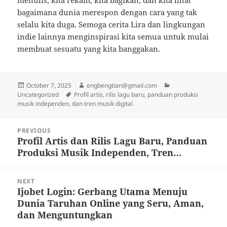
menulis, kita rekam, kita bagikan, dan kita lihat
bagaimana dunia merespon dengan cara yang tak
selalu kita duga. Semoga cerita Lira dan lingkungan
indie lainnya menginspirasi kita semua untuk mulai
membuat sesuatu yang kita banggakan.
Posted
Author
Categories
October 7, 2025
engbengtian@gmail.com
on
Tags
Uncategorized
Profil artis, rilis lagu baru, panduan produksi
musik independen, dan tren musik digital
Post
PREVIOUS
navigation
Profil Artis dan Rilis Lagu Baru, Panduan
Previous
Produksi Musik Independen, Tren…
post:
NEXT
Ijobet Login: Gerbang Utama Menuju
Next
Dunia Taruhan Online yang Seru, Aman,
post:
dan Menguntungkan