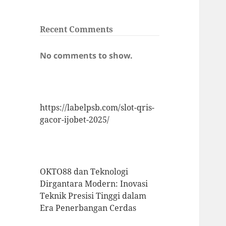
Recent Comments
No comments to show.
https://labelpsb.com/slot-qris-
gacor-ijobet-2025/
OKTO88 dan Teknologi
Dirgantara Modern: Inovasi
Teknik Presisi Tinggi dalam
Era Penerbangan Cerdas