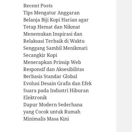
Recent Posts
Tips Mengatur Anggaran
Belanja Biji Kopi Harian agar
Tetap Hemat dan Nikmat
Menemukan Inspirasi dan
Relaksasi Terbaik di Waktu
Senggang Sambil Menikmati
Secangkir Kopi
Menerapkan Prinsip Web
Responsif dan Aksesibilitas
Berbasis Standar Global
Evolusi Desain Grafis dan Efek
Suara pada Industri Hiburan
Elektronik
Dapur Modern Sederhana
yang Cocok untuk Rumah
Minimalis Masa Kini