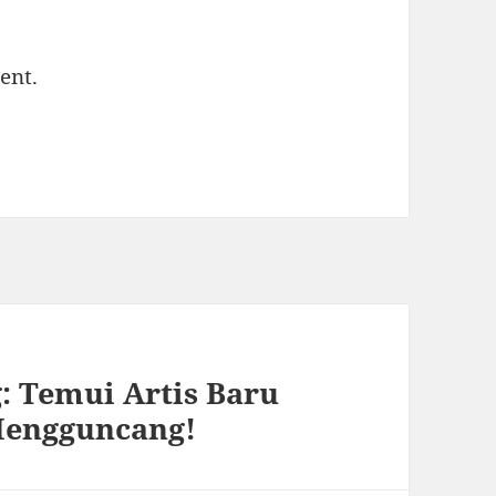
ent.
: Temui Artis Baru
Mengguncang!