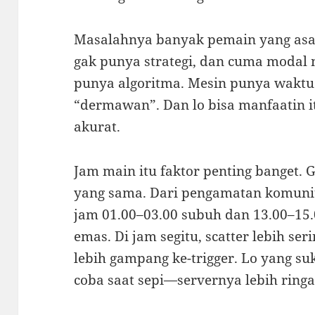
Masalahnya banyak pemain yang asal
gak punya strategi, dan cuma modal n
punya algoritma. Mesin punya waktu
“dermawan”. Dan lo bisa manfaatin i
akurat.
Jam main itu faktor penting banget.
yang sama. Dari pengamatan komuni
jam 01.00–03.00 subuh dan 13.00–15
emas. Di jam segitu, scatter lebih ser
lebih gampang ke-trigger. Lo yang s
coba saat sepi—servernya lebih ringa