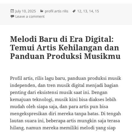
Posted
Categories
Tags
July 10, 2025
profil artis rilis
12
,
13
,
14
,
15
on
on Menjelajahi Dunia Musik: Profil Artis Baru dan Rah
Leave a comment
Melodi Baru di Era Digital:
Temui Artis Kehilangan dan
Panduan Produksi Musikmu
Profil artis, rilis lagu baru, panduan produksi musik
independen, dan tren musik digital menjadi bagian
penting dari eksistensi musik saat ini. Dengan
kemajuan teknologi, musik kini bisa diakses lebih
mudah oleh siapa saja, dan para artis pun bisa
mengekspresikan diri mereka tanpa batas. Di tengah
lautan suara ini, beberapa artis mungkin saja terasa
hilang, namun mereka memiliki melodi yang siap