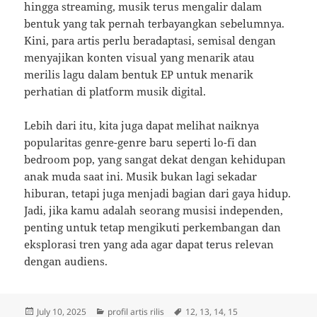
hingga streaming, musik terus mengalir dalam
bentuk yang tak pernah terbayangkan sebelumnya.
Kini, para artis perlu beradaptasi, semisal dengan
menyajikan konten visual yang menarik atau
merilis lagu dalam bentuk EP untuk menarik
perhatian di platform musik digital.
Lebih dari itu, kita juga dapat melihat naiknya
popularitas genre-genre baru seperti lo-fi dan
bedroom pop, yang sangat dekat dengan kehidupan
anak muda saat ini. Musik bukan lagi sekadar
hiburan, tetapi juga menjadi bagian dari gaya hidup.
Jadi, jika kamu adalah seorang musisi independen,
penting untuk tetap mengikuti perkembangan dan
eksplorasi tren yang ada agar dapat terus relevan
dengan audiens.
Posted
Categories
Tags
July 10, 2025
profil artis rilis
12
,
13
,
14
,
15