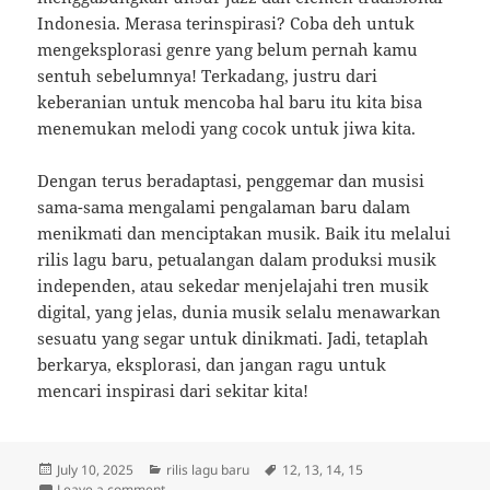
Indonesia. Merasa terinspirasi? Coba deh untuk
mengeksplorasi genre yang belum pernah kamu
sentuh sebelumnya! Terkadang, justru dari
keberanian untuk mencoba hal baru itu kita bisa
menemukan melodi yang cocok untuk jiwa kita.
Dengan terus beradaptasi, penggemar dan musisi
sama-sama mengalami pengalaman baru dalam
menikmati dan menciptakan musik. Baik itu melalui
rilis lagu baru, petualangan dalam produksi musik
independen, atau sekedar menjelajahi tren musik
digital, yang jelas, dunia musik selalu menawarkan
sesuatu yang segar untuk dinikmati. Jadi, tetaplah
berkarya, eksplorasi, dan jangan ragu untuk
mencari inspirasi dari sekitar kita!
Posted
Categories
Tags
July 10, 2025
rilis lagu baru
12
,
13
,
14
,
15
on
on Melodi Baru dan Inspirasi: Menelusuri Dunia Musik
Leave a comment