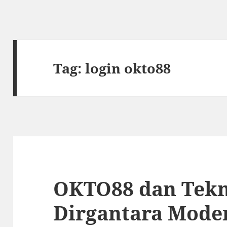
Tag:
login okto88
OKTO88 dan Tekn
Dirgantara Moder