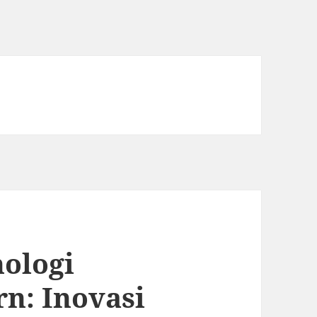
ologi
n: Inovasi