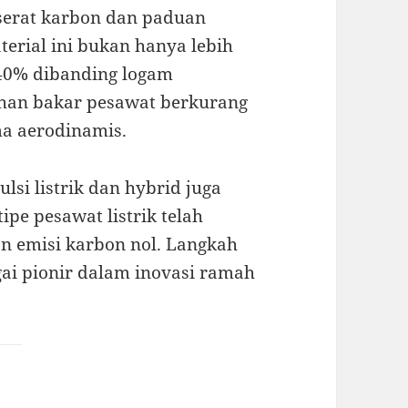
serat karbon dan paduan
terial ini bukan hanya lebih
a 40% dibanding logam
ahan bakar pesawat berkurang
a aerodinamis.
ulsi listrik dan hybrid juga
pe pesawat listrik telah
 emisi karbon nol. Langkah
ai pionir dalam inovasi ramah