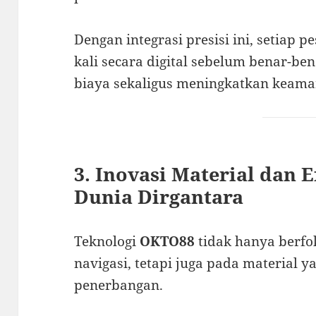
Dengan integrasi presisi ini, setiap p
kali secara digital sebelum benar-b
biaya sekaligus meningkatkan keama
3. Inovasi Material dan 
Dunia Dirgantara
Teknologi
OKTO88
tidak hanya berfo
navigasi, tetapi juga pada material 
penerbangan.