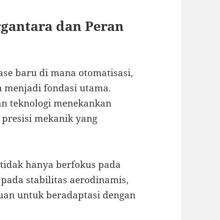
rgantara dan Peran
se baru di mana otomatisasi,
n menjadi fondasi utama.
n teknologi menekankan
n presisi mekanik yang
 tidak hanya berfokus pada
 pada stabilitas aerodinamis,
puan untuk beradaptasi dengan