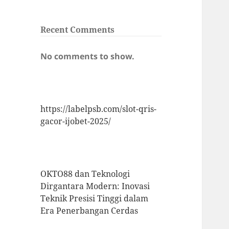
Recent Comments
No comments to show.
https://labelpsb.com/slot-qris-
gacor-ijobet-2025/
OKTO88 dan Teknologi
Dirgantara Modern: Inovasi
Teknik Presisi Tinggi dalam
Era Penerbangan Cerdas