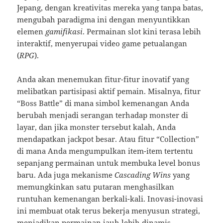
Jepang, dengan kreativitas mereka yang tanpa batas,
mengubah paradigma ini dengan menyuntikkan
elemen
gamifikasi
. Permainan slot kini terasa lebih
interaktif, menyerupai video game petualangan
(
RPG
).
Anda akan menemukan fitur-fitur inovatif yang
melibatkan partisipasi aktif pemain. Misalnya, fitur
“Boss Battle” di mana simbol kemenangan Anda
berubah menjadi serangan terhadap monster di
layar, dan jika monster tersebut kalah, Anda
mendapatkan jackpot besar. Atau fitur “Collection”
di mana Anda mengumpulkan item-item tertentu
sepanjang permainan untuk membuka level bonus
baru. Ada juga mekanisme
Cascading Wins
yang
memungkinkan satu putaran menghasilkan
runtuhan kemenangan berkali-kali. Inovasi-inovasi
ini membuat otak terus bekerja menyusun strategi,
menjadikan permainan jauh lebih dinamis,