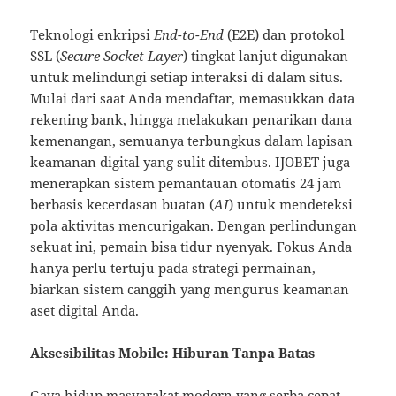
Teknologi enkripsi
End-to-End
(E2E) dan protokol
SSL (
Secure Socket Layer
) tingkat lanjut digunakan
untuk melindungi setiap interaksi di dalam situs.
Mulai dari saat Anda mendaftar, memasukkan data
rekening bank, hingga melakukan penarikan dana
kemenangan, semuanya terbungkus dalam lapisan
keamanan digital yang sulit ditembus. IJOBET juga
menerapkan sistem pemantauan otomatis 24 jam
berbasis kecerdasan buatan (
AI
) untuk mendeteksi
pola aktivitas mencurigakan. Dengan perlindungan
sekuat ini, pemain bisa tidur nyenyak. Fokus Anda
hanya perlu tertuju pada strategi permainan,
biarkan sistem canggih yang mengurus keamanan
aset digital Anda.
Aksesibilitas Mobile: Hiburan Tanpa Batas
Gaya hidup masyarakat modern yang serba cepat