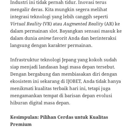
Industri ini tidak pernah tidur. Inovasi terus
mengalir deras. Kita mungkin segera melihat
integrasi teknologi yang lebih canggih seperti
Virtual Reality
(VR) atau
Augmented Reality
(AR) ke
dalam permainan slot. Bayangkan sensasi masuk ke
dalam dunia
anime
favorit Anda dan berinteraksi
langsung dengan karakter permainan.
Infrastruktur teknologi Jepang yang kokoh sudah
siap menjadi landasan bagi masa depan tersebut.
Dengan bergabung dan membiasakan diri dengan
ekosistem ini sekarang di IJOBET, Anda tidak hanya
menikmati kualitas terbaik hari ini, tetapi juga
mengamankan tempat di barisan depan evolusi
hiburan digital masa depan.
Kesimpulan: Pilihan Cerdas untuk Kualitas
Premium