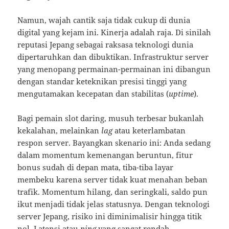
Namun, wajah cantik saja tidak cukup di dunia
digital yang kejam ini. Kinerja adalah raja. Di sinilah
reputasi Jepang sebagai raksasa teknologi dunia
dipertaruhkan dan dibuktikan. Infrastruktur server
yang menopang permainan-permainan ini dibangun
dengan standar keteknikan presisi tinggi yang
mengutamakan kecepatan dan stabilitas (
uptime
).
Bagi pemain slot daring, musuh terbesar bukanlah
kekalahan, melainkan
lag
atau keterlambatan
respon server. Bayangkan skenario ini: Anda sedang
dalam momentum kemenangan beruntun, fitur
bonus sudah di depan mata, tiba-tiba layar
membeku karena server tidak kuat menahan beban
trafik. Momentum hilang, dan seringkali, saldo pun
ikut menjadi tidak jelas statusnya. Dengan teknologi
server Jepang, risiko ini diminimalisir hingga titik
nol. Latensi atau
ping
yang sangat rendah