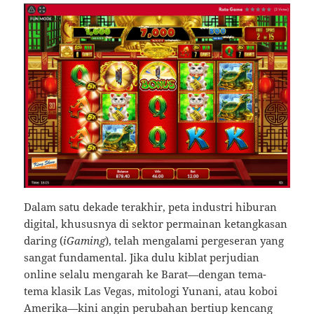
Dalam satu dekade terakhir, peta industri hiburan
digital, khususnya di sektor permainan ketangkasan
daring (
iGaming
), telah mengalami pergeseran yang
sangat fundamental. Jika dulu kiblat perjudian
online selalu mengarah ke Barat—dengan tema-
tema klasik Las Vegas, mitologi Yunani, atau koboi
Amerika—kini angin perubahan bertiup kencang