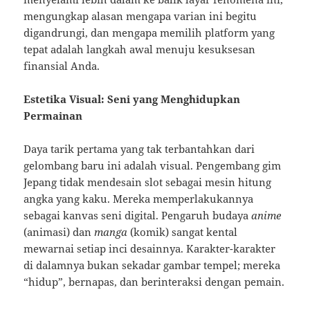
mengungkap alasan mengapa varian ini begitu
digandrungi, dan mengapa memilih platform yang
tepat adalah langkah awal menuju kesuksesan
finansial Anda.
Estetika Visual: Seni yang Menghidupkan
Permainan
Daya tarik pertama yang tak terbantahkan dari
gelombang baru ini adalah visual. Pengembang gim
Jepang tidak mendesain slot sebagai mesin hitung
angka yang kaku. Mereka memperlakukannya
sebagai kanvas seni digital. Pengaruh budaya
anime
(animasi) dan
manga
(komik) sangat kental
mewarnai setiap inci desainnya. Karakter-karakter
di dalamnya bukan sekadar gambar tempel; mereka
“hidup”, bernapas, dan berinteraksi dengan pemain.