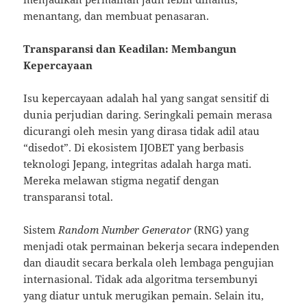
menantang, dan membuat penasaran.
Transparansi dan Keadilan: Membangun
Kepercayaan
Isu kepercayaan adalah hal yang sangat sensitif di
dunia perjudian daring. Seringkali pemain merasa
dicurangi oleh mesin yang dirasa tidak adil atau
“disedot”. Di ekosistem IJOBET yang berbasis
teknologi Jepang, integritas adalah harga mati.
Mereka melawan stigma negatif dengan
transparansi total.
Sistem
Random Number Generator
(RNG) yang
menjadi otak permainan bekerja secara independen
dan diaudit secara berkala oleh lembaga pengujian
internasional. Tidak ada algoritma tersembunyi
yang diatur untuk merugikan pemain. Selain itu,