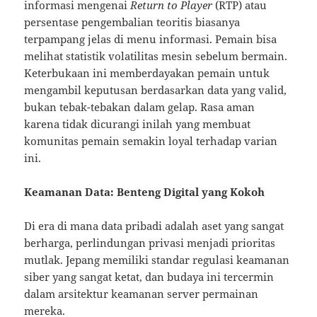
informasi mengenai
Return to Player
(RTP) atau
persentase pengembalian teoritis biasanya
terpampang jelas di menu informasi. Pemain bisa
melihat statistik volatilitas mesin sebelum bermain.
Keterbukaan ini memberdayakan pemain untuk
mengambil keputusan berdasarkan data yang valid,
bukan tebak-tebakan dalam gelap. Rasa aman
karena tidak dicurangi inilah yang membuat
komunitas pemain semakin loyal terhadap varian
ini.
Keamanan Data: Benteng Digital yang Kokoh
Di era di mana data pribadi adalah aset yang sangat
berharga, perlindungan privasi menjadi prioritas
mutlak. Jepang memiliki standar regulasi keamanan
siber yang sangat ketat, dan budaya ini tercermin
dalam arsitektur keamanan server permainan
mereka.