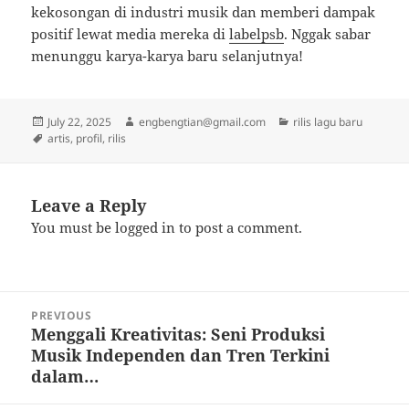
kekosongan di industri musik dan memberi dampak
positif lewat media mereka di
labelpsb
. Nggak sabar
menunggu karya-karya baru selanjutnya!
Posted
Author
Categories
July 22, 2025
engbengtian@gmail.com
rilis lagu baru
on
Tags
artis
,
profil
,
rilis
Leave a Reply
You must be
logged in
to post a comment.
Post
PREVIOUS
navigation
Menggali Kreativitas: Seni Produksi
Previous
Musik Independen dan Tren Terkini
post:
dalam…