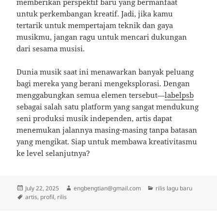
memberikan perspektif baru yang bermanfaat
untuk perkembangan kreatif. Jadi, jika kamu
tertarik untuk mempertajam teknik dan gaya
musikmu, jangan ragu untuk mencari dukungan
dari sesama musisi.
Dunia musik saat ini menawarkan banyak peluang
bagi mereka yang berani mengeksplorasi. Dengan
menggabungkan semua elemen tersebut—
labelpsb
sebagai salah satu platform yang sangat mendukung
seni produksi musik independen, artis dapat
menemukan jalannya masing-masing tanpa batasan
yang mengikat. Siap untuk membawa kreativitasmu
ke level selanjutnya?
Posted
Author
Categories
July 22, 2025
engbengtian@gmail.com
rilis lagu baru
on
Tags
artis
,
profil
,
rilis