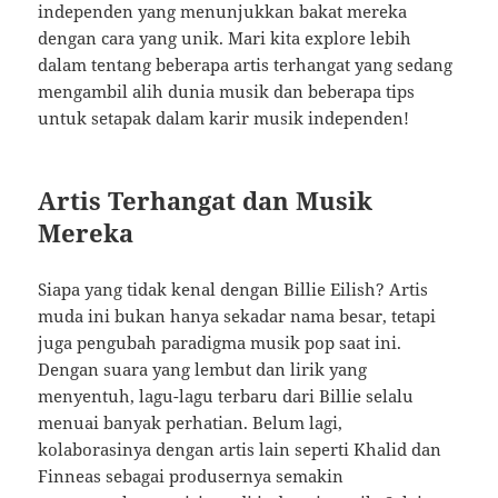
independen yang menunjukkan bakat mereka
dengan cara yang unik. Mari kita explore lebih
dalam tentang beberapa artis terhangat yang sedang
mengambil alih dunia musik dan beberapa tips
untuk setapak dalam karir musik independen!
Artis Terhangat dan Musik
Mereka
Siapa yang tidak kenal dengan Billie Eilish? Artis
muda ini bukan hanya sekadar nama besar, tetapi
juga pengubah paradigma musik pop saat ini.
Dengan suara yang lembut dan lirik yang
menyentuh, lagu-lagu terbaru dari Billie selalu
menuai banyak perhatian. Belum lagi,
kolaborasinya dengan artis lain seperti Khalid dan
Finneas sebagai produsernya semakin