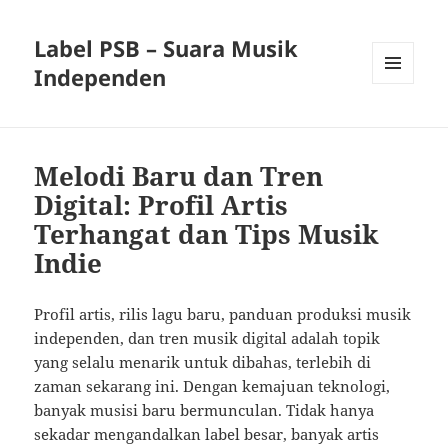
Label PSB – Suara Musik
Independen
MENU
AND
WIDGETS
Melodi Baru dan Tren
Digital: Profil Artis
Terhangat dan Tips Musik
Indie
Profil artis, rilis lagu baru, panduan produksi musik
independen, dan tren musik digital adalah topik
yang selalu menarik untuk dibahas, terlebih di
zaman sekarang ini. Dengan kemajuan teknologi,
banyak musisi baru bermunculan. Tidak hanya
sekadar mengandalkan label besar, banyak artis