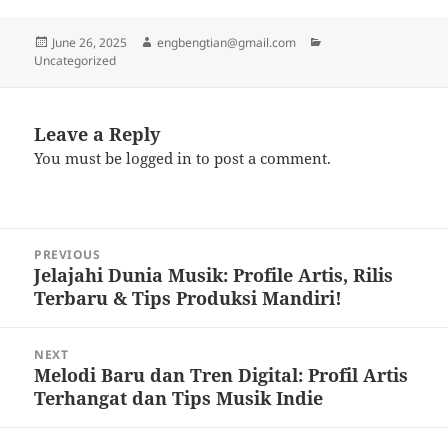
Posted
Author
Categories
June 26, 2025
engbengtian@gmail.com
on
Uncategorized
Leave a Reply
You must be
logged in
to post a comment.
Post
PREVIOUS
navigation
Jelajahi Dunia Musik: Profile Artis, Rilis
Previous
Terbaru & Tips Produksi Mandiri!
post:
NEXT
Melodi Baru dan Tren Digital: Profil Artis
Next
Terhangat dan Tips Musik Indie
post: