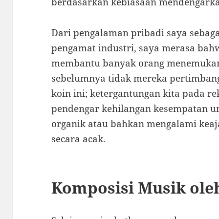
berdasarkan kebiasaan mendengark
Dari pengalaman pribadi saya sebaga
pengamat industri, saya merasa bahw
membantu banyak orang menemukan a
sebelumnya tidak mereka pertimbangk
koin ini; ketergantungan kita pada 
pendengar kehilangan kesempatan un
organik atau bahkan mengalami kea
secara acak.
Komposisi Musik ole