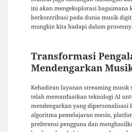
ini akan mengeksplorasi bagaimana 
berkontribusi pada dunia musik digi
mungkin kita hadapi dalam prosesny
Transformasi Penga
Mendengarkan Musi
Kehadiran layanan streaming musik s
telah memanfaatkan teknologi AI u
mendengarkan yang dipersonalisasi 
algoritma pemelajaran mesin, platfo
preferensi pengguna dan menghasilk