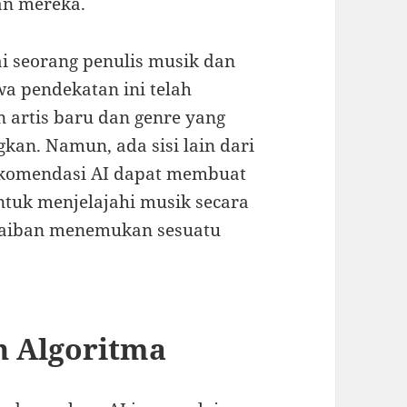
an mereka.
i seorang penulis musik dan
a pendekatan ini telah
rtis baru dan genre yang
an. Namun, ada sisi lain dari
rekomendasi AI dapat membuat
tuk menjelajahi musik secara
jaiban menemukan sesuatu
h Algoritma