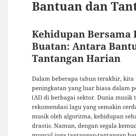
Bantuan dan Tan
Kehidupan Bersama 
Buatan: Antara Bant
Tantangan Harian
Dalam beberapa tahun terakhir, kita
peningkatan yang luar biasa dalam 
(AI) di berbagai sektor. Dunia musik t
rekomendasi lagu yang semakin cerd
musik oleh algoritma, kehidupan seha
drastis. Namun, dengan segala kemu
muncul juga tantangan-tantangan bar