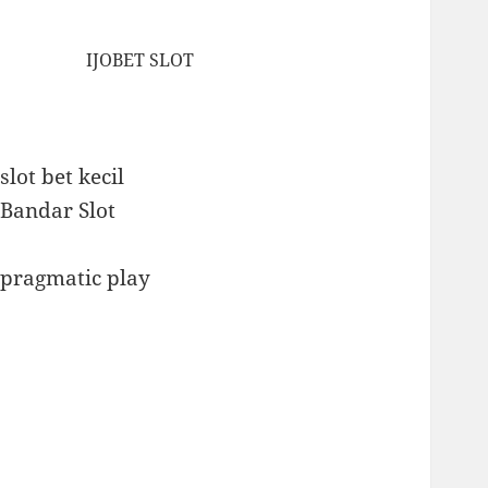
IJOBET SLOT
slot bet kecil
Bandar Slot
pragmatic play