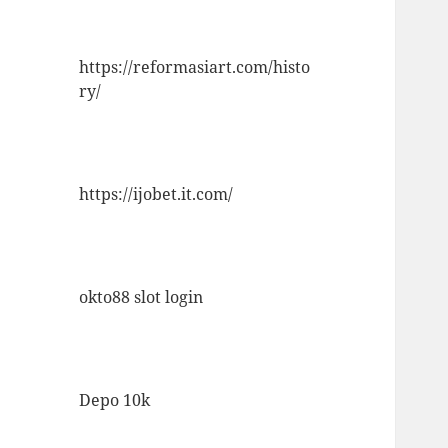
https://reformasiart.com/histo
ry/
https://ijobet.it.com/
okto88 slot login
Depo 10k