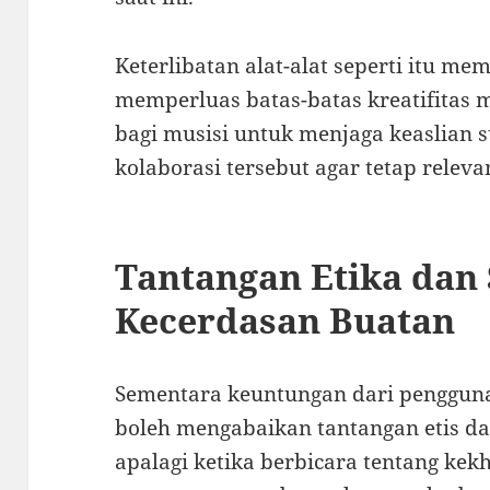
Keterlibatan alat-alat seperti itu 
memperluas batas-batas kreatifita
bagi musisi untuk menjaga keaslian 
kolaborasi tersebut agar tetap relevan
Tantangan Etika dan 
Kecerdasan Buatan
Sementara keuntungan dari penggunaan
boleh mengabaikan tantangan etis d
apalagi ketika berbicara tentang kek