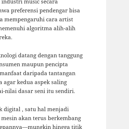
industri music secara
ahwa preferensi pendengar bisa
a mempengaruhi cara artist
emenuhi algoritma alih-alih
reka.
knologi datang dengan tanggung
konsumen maupun pencipta
 manfaat daripada tantangan
a agar kedua aspek saling
nilai dasar seni itu sendiri.
digital , satu hal menjadi
n mesin akan terus berkembang
 depannya—mungkin hingga titik