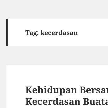
Tag:
kecerdasan
Kehidupan Bers
Kecerdasan Buat